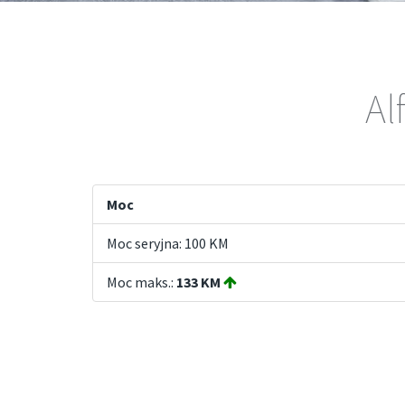
Al
Moc
Moc seryjna: 100 KM
Moc maks.:
133 KM