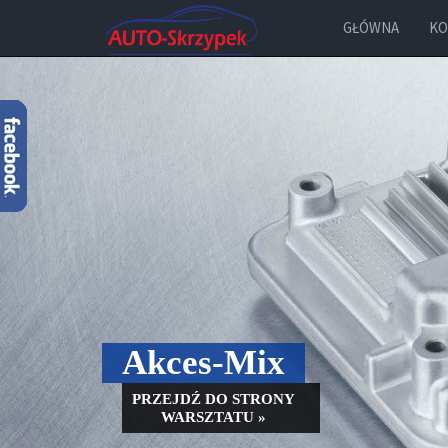
GŁÓWNA
KO
Akces-Mix
PRZEJDŹ DO STRONY
WARSZTATU »