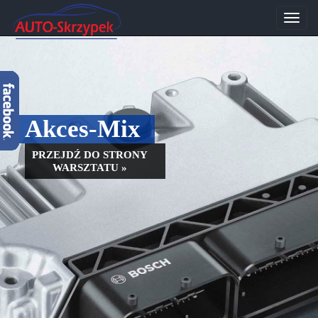
Przeł
nawig
Akces-Mix
PRZEJDŹ DO STRONY
WARSZTATU »