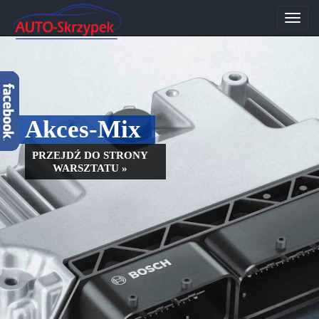
Przeł
nawig
Akces-Mix
PRZEJDŹ DO STRONY
WARSZTATU »