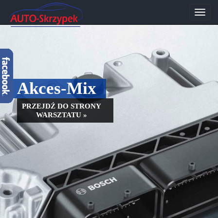
Przeł
nawig
Akces-Mix
PRZEJDŹ DO STRONY
WARSZTATU »