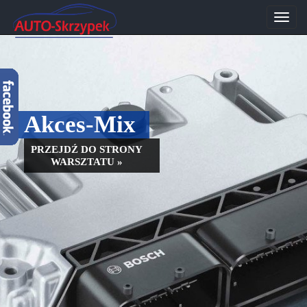
Przeł
nawig
Akces-Mix
PRZEJDŹ DO STRONY
WARSZTATU »