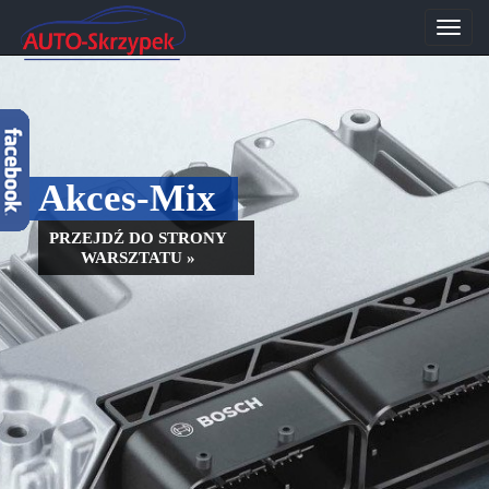
Przeł
nawig
Akces-Mix
PRZEJDŹ DO STRONY
WARSZTATU »