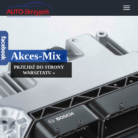
Przeł
nawig
Akces-Mix
PRZEJDŹ DO STRONY
WARSZTATU »