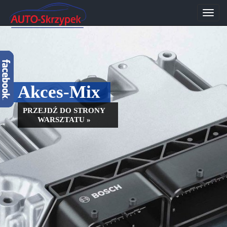
Przeł
nawig
Akces-Mix
PRZEJDŹ DO STRONY
WARSZTATU »