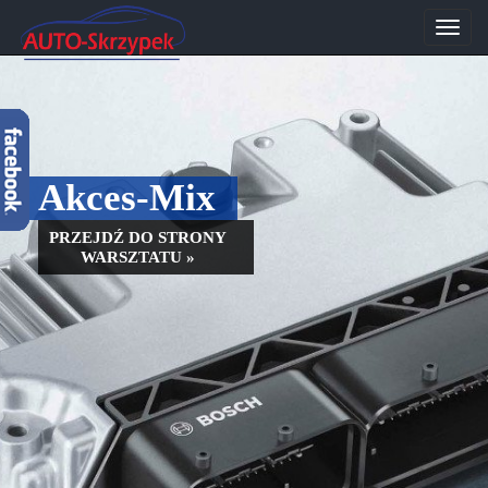
Przeł
nawig
Akces-Mix
PRZEJDŹ DO STRONY
WARSZTATU »