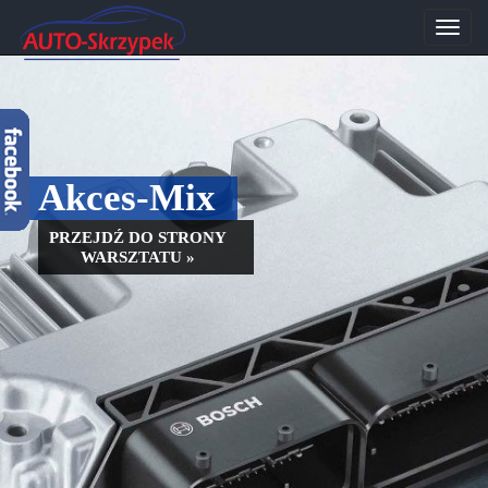
Przeł
nawig
Akces-Mix
PRZEJDŹ DO STRONY
WARSZTATU »