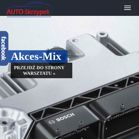
Przeł
nawig
Akces-Mix
PRZEJDŹ DO STRONY
WARSZTATU »