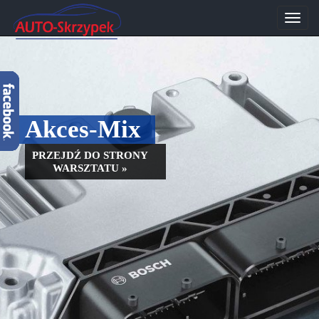
Przeł
nawig
Akces-Mix
PRZEJDŹ DO STRONY
WARSZTATU »