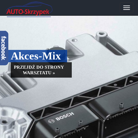
Przeł
nawig
Akces-Mix
PRZEJDŹ DO STRONY
WARSZTATU »