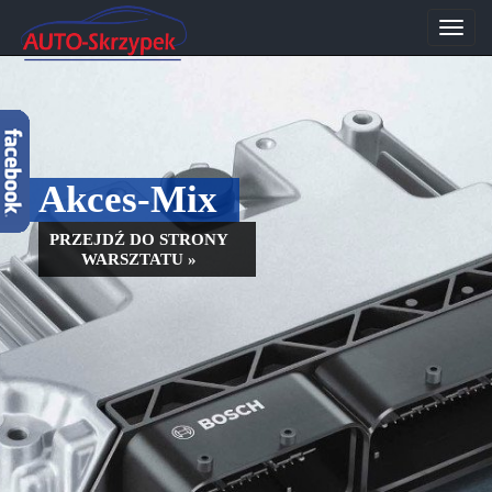
Przeł
nawig
Akces-Mix
PRZEJDŹ DO STRONY
WARSZTATU »