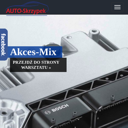
Przeł
nawig
Akces-Mix
PRZEJDŹ DO STRONY
WARSZTATU »