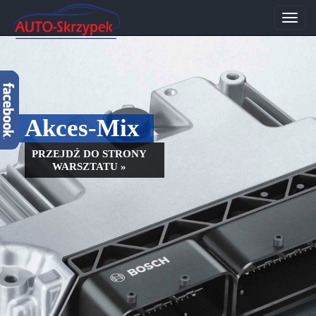
Przeł
nawig
Akces-Mix
PRZEJDŹ DO STRONY
WARSZTATU »