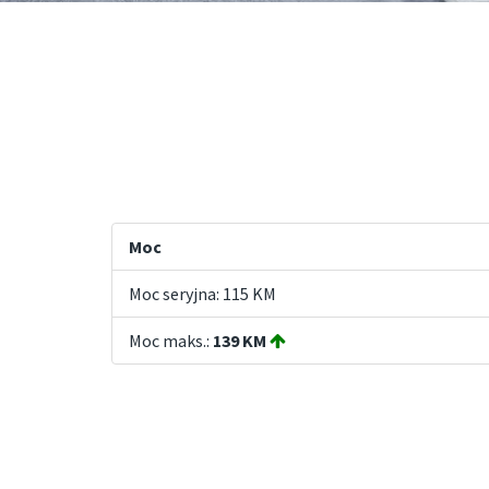
Moc
Moc seryjna: 115 KM
Moc maks.:
139 KM