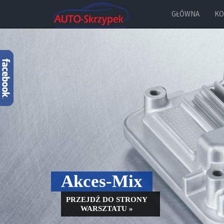
GŁÓWNA
KO
Akces-Mix
PRZEJDŹ DO STRONY
WARSZTATU »