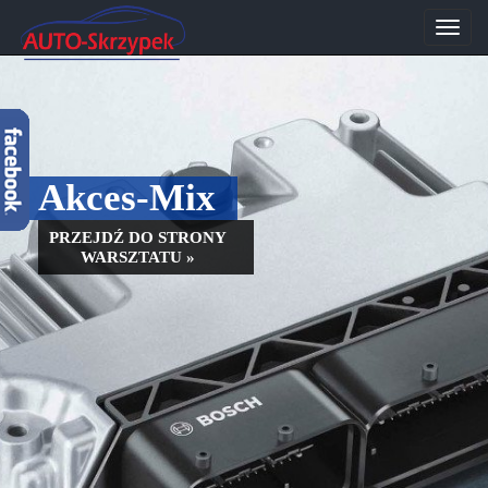
Przeł
nawig
Akces-Mix
PRZEJDŹ DO STRONY
WARSZTATU »