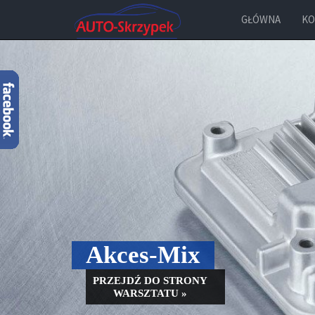
GŁÓWNA
KO
Akces-Mix
PRZEJDŹ DO STRONY
WARSZTATU »