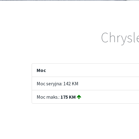
Chrysl
Moc
Moc seryjna: 142 KM
Moc maks.:
175 KM