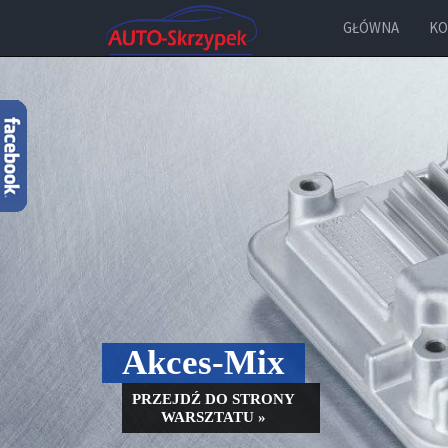
GŁÓWNA
KO
Akces-Mix
PRZEJDŹ DO STRONY
WARSZTATU »