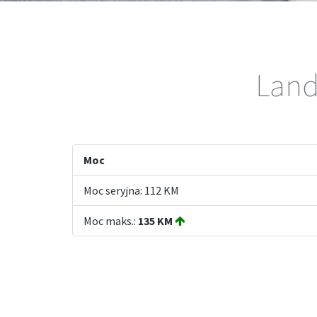
Land
Moc
Moc seryjna: 112 KM
Moc maks.:
135 KM