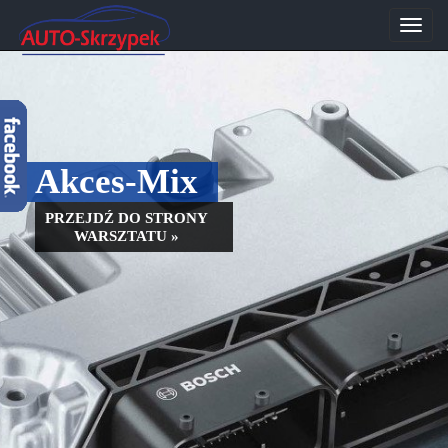
Przeł
nawig
Akces-Mix
PRZEJDŹ DO STRONY
WARSZTATU »