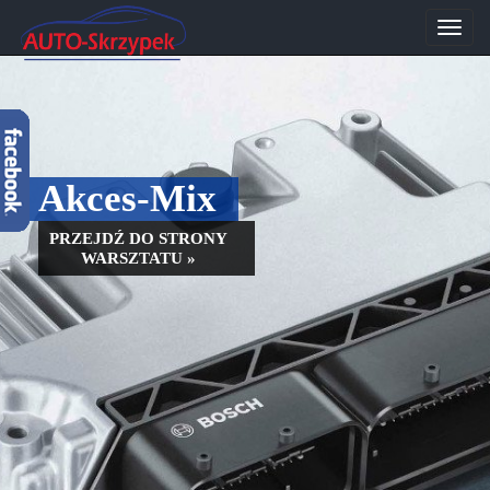
Przeł
nawig
Akces-Mix
PRZEJDŹ DO STRONY
WARSZTATU »